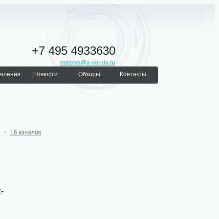
+7 495 4933630
moskva@a-vorota.ru
решения
Новости
Обзоры
Контакты
16 каналов
-