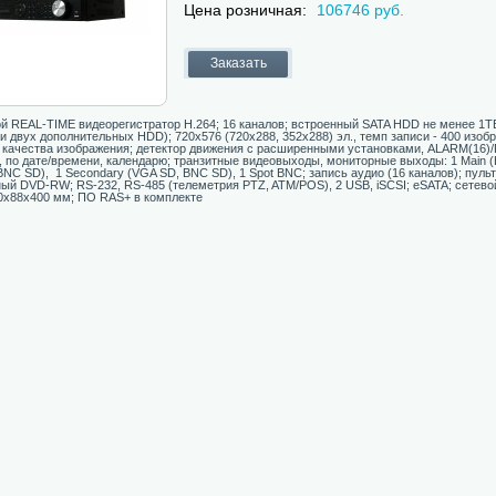
Цена розничная:
106746 руб.
 REAL-TIME видеорегистратор H.264; 16 каналов; встроенный SATA HDD не менее 1T
и двух дополнительных HDD); 720х576 (720x288, 352x288) эл., темп записи - 400 изобр
 качества изображения; детектор движения с расширенными установками, ALARM(16)/
 по дате/времени, календарю; транзитные видеовыходы, мониторные выходы: 1 Main (
 BNC SD), 1 Secondary (VGA SD, BNC SD), 1 Spot BNC; запись аудио (16 каналов); пуль
ый DVD-RW; RS-232, RS-485 (телеметрия PTZ, ATM/POS), 2 USB, iSCSI; eSATA; сетевой 
0х88х400 мм; ПО RAS+ в комплекте