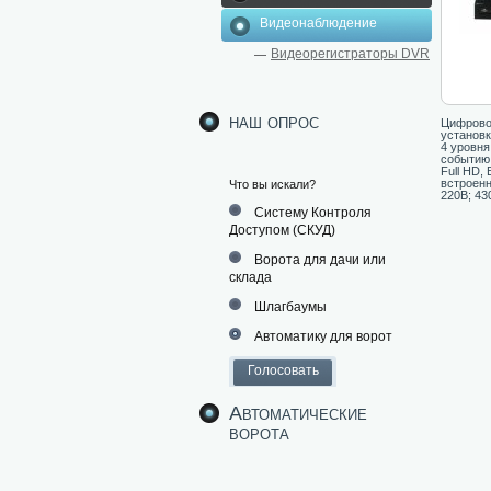
Видеонаблюдение
Видеорегистраторы DVR
наш опрос
Цифровой
установк
4 уровня
событию,
Full HD,
встроенн
Что вы искали?
220В; 43
Систему Контроля
Доступом (СКУД)
Ворота для дачи или
склада
Шлагбаумы
Автоматику для ворот
Автоматические
ворота