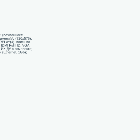
B (возможность
ажений/с (720х576);
RELAY(4); поиск по
HDMI Full HD, VGA
т ИК-ДУ в комплекте;
(Ethernet, 1Gb);