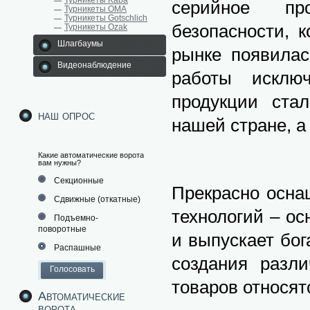
Турникеты Kaba
серийное пр
Турникеты ОМА
Турникеты Gotschlich
безопасности, 
Турникеты Ozak
Шлагбаумы
рынке появилас
Видеонаблюдение
работы исключ
продукции ста
наш опрос
нашей стране, а
Какие автоматические ворота
вам нужны?
Секционные
Прекрасно осна
Сдвижные (откатные)
технологий – ос
Подъемно-
поворотные
и выпускает бо
Распашные
создания разли
товаров относят
Автоматические
ворота