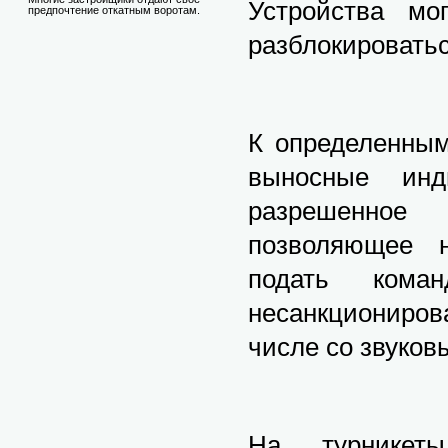
Устройства мо
предпочтение откатным воротам.
разблокировать
К определенным
выносные инд
разрешенное
позволяющее н
подать коман
несанкциониров
числе со звуков
На турникеты