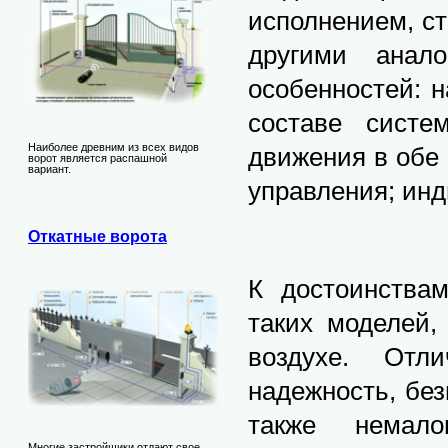
исполнением, с
другими анал
особенностей: 
составе систе
Наиболее древним из всех видов
движения в обе
ворот является распашной
вариант.
управления; инд
Откатные ворота
К достоинствам
таких моделей,
воздухе. Отли
надежность, бе
также немало
Многие застройщики отдают свое