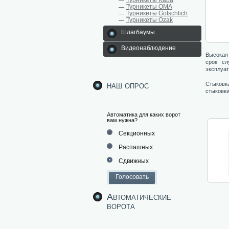
Турникеты Kaba
Турникеты ОМА
Турникеты Gotschlich
Турникеты Ozak
Шлагбаумы
Видеонаблюдение
Высокая
срок сл
эксплуат
наш опрос
Стыковка
стыковки
Автоматика для каких ворот
вам нужна?
Секционных
Распашных
Сдвижных
Автоматические
ворота