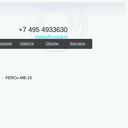
+7 495 4933630
moskva@a-vorota.ru
решения
Новости
Обзоры
Контакты
PERCo-МВ-15