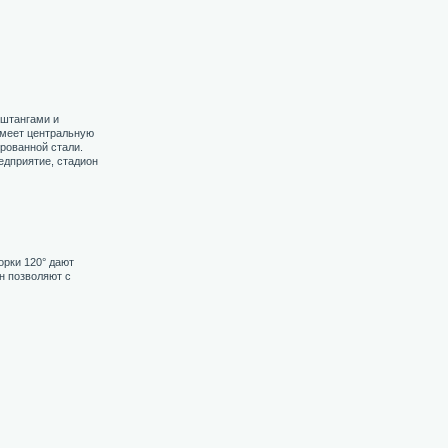
 штангами и
имеет центральную
рованной стали.
едприятие, стадион
орки 120° дают
н позволяют с