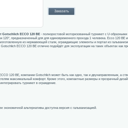
т Gotschlich ECCO 120 BE
- полноростовой моторизованный турникет с U-образными
и 120°, предназначенный для для единовременного прохода 1 человека. Ecco 120 BE 
 изготовленную из нержавеющей стали, ограждающие элементы и портал из гальванизи
 Gotschlich ECCO 120 BE отлично подойдёт для эксплуатации на таких объектах как пр
ECCO 120 BE, компании Gotschlich может быть как одно, так и двунаправленным, а ств
телям максимальный комфорт. Кроме этого, компактные размеры и прозрачный дизай
 интегрировать турникет в ограждение.
ве экономичной альтернативы доступна версия с гальванизацией.