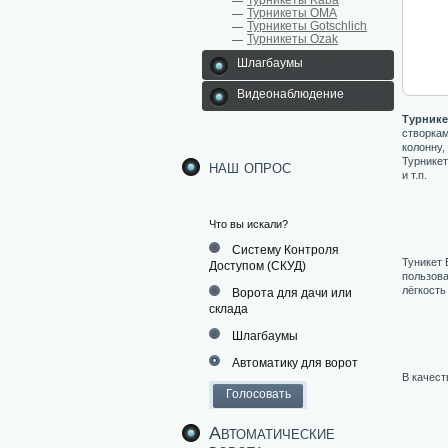
Турникеты Kaba
Турникеты ОМА
Турникеты Gotschlich
Турникеты Ozak
Шлагбаумы
Видеонаблюдение
Турнике
створкам
колонну,
Турникет
наш опрос
и т.п.
Что вы искали?
Систему Контроля
Туникет 
Доступом (СКУД)
пользова
лёгкость
Ворота для дачи или
склада
Шлагбаумы
Автоматику для ворот
В качест
Автоматические