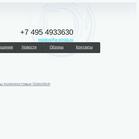
+7 495 4933630
moskva@a-vorota.ru
решения
Новости
Обзоры
Контакты
ы полноростовые Gotschlich