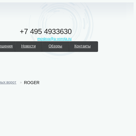
+7 495 4933630
moskva@a-vorota.ru
решения
Новости
Обзоры
Контакты
ных ворот
ROGER